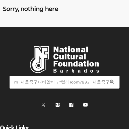
Sorry, nothing here
search
Quick Links