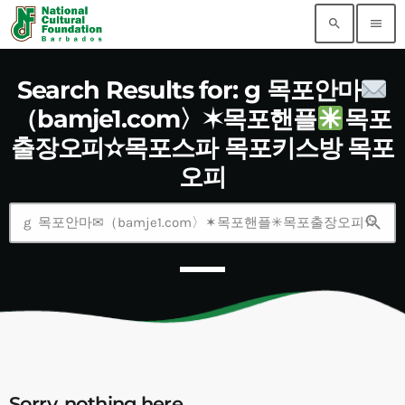
search
menu
Search Results for: g 목포안마
（bamje1.com〉✶목포핸플
목포
출장오피✫목포스파 목포키스방 목포
오피
search
Sorry, nothing here