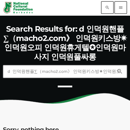
search
menu
Search Results for: d 인덕원핸플
∑（macho2.com》 인덕원키스방✷
인덕원오피 인덕원휴게텔✪인덕원마
사지 인덕원풀싸롱
search
Sorry, nothing here