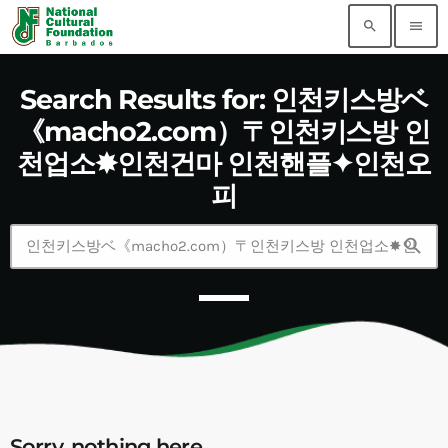
search
menu
Search Results for: 인천키스방ベ
《macho2.com）〒인천키스방 인
천업소✸인천건마 인천핸플✦인천오
피
search
Sorry, nothing here