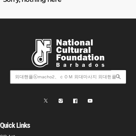
search
Quick Links