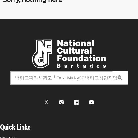
search
Quick Links