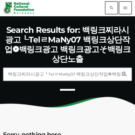
search
menu
Search Results for: 백링크찌라시
광고┖TelㄹMaNy07 백링크상단작
업❁백링크광고 백링크광고そ백링크
상단노출
search
Sorry, nothing here